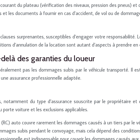
 courant du plateau (vérification des niveaux, pression des pneus) et 
is et les documents à fournir en cas d’accident, de vol ou de dommag
 clauses surprenantes, susceptibles d’engager votre responsabilité. 
ditions d’annulation de la location sont autant d’aspects à prendre en
-delà des garanties du loueur
éralement pas les dommages subis par le véhicule transporté. Il es
 à une assurance professionnelle adaptée.
 notamment du type d’assurance souscrite par le propriétaire et du
 porte voiture et les exclusions applicables.
e (RC) auto couvre rarement les dommages causés à un tiers par le véh
mmages subis pendant le convoyage, mais cela dépend des conditions
fessionnelle est indispensable pour couvrir les dommages causés aux