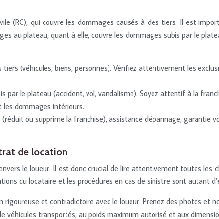
vile (RC), qui couvre les dommages causés à des tiers. Il est imp
s au plateau, quant à elle, couvre les dommages subis par le plateau
iers (véhicules, biens, personnes). Vérifiez attentivement les excl
par le plateau (accident, vol, vandalisme). Soyez attentif à la franch
t les dommages intérieurs.
 (réduit ou supprime la franchise), assistance dépannage, garantie vo
trat de location
ers le loueur. Il est donc crucial de lire attentivement toutes les c
igations du locataire et les procédures en cas de sinistre sont autant 
n rigoureuse et contradictoire avec le loueur. Prenez des photos et n
e de véhicules transportés, au poids maximum autorisé et aux dimensi