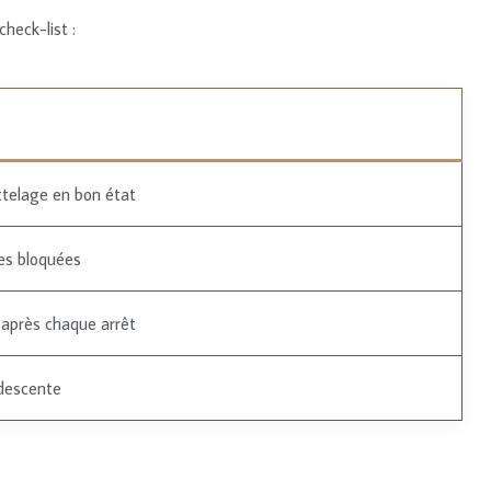
heck-list :
attelage en bon état
es bloquées
 après chaque arrêt
 descente